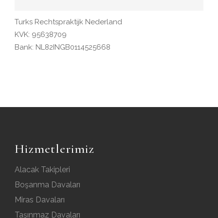
Turks Rechtspraktijk Nederland
KVK: 95638709
Bank: NL82INGB0114525668
Hizmetlerimiz
Alacak Takipleri
Boşanma Davaları
Miras Davaları
Taşınmaz Davaları