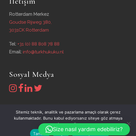
İletişim
Rotterdam Merkez
Goudse Rijweg 380,
3031CK Rotterdam
Tel:
+31 (0) 88 808 78 88
Email:
info@turkhukuku.nl
Sosyal Medya
Sitemiz teknik, analitik ve pazarlama amaçlı olarak çerez
kullanmaktadır. Bunu kabul ediyorsanız siteye göz atmaya
devam edin.
Size nasıl yardım edebiliriz?
Tamam
Hayır
Gizlilik politikası
© 2026 - Türk Hukuku Bürosu Her Hakkı Saklıdır.