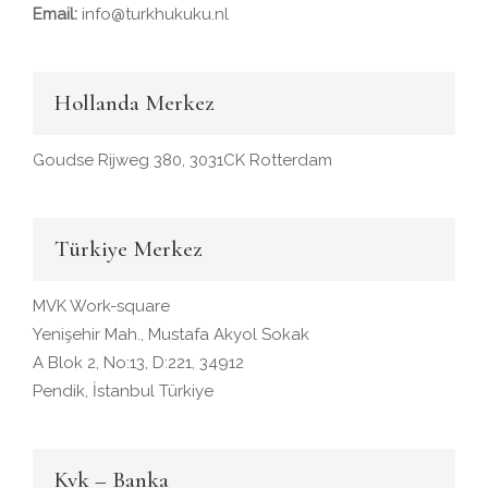
Email:
info@turkhukuku.nl
Hollanda Merkez
Goudse Rijweg 380, 3031CK Rotterdam
Türkiye Merkez
MVK Work-square
Yenişehir Mah., Mustafa Akyol Sokak
A Blok 2, No:13, D:221, 34912
Pendik, İstanbul Türkiye
Kvk – Banka