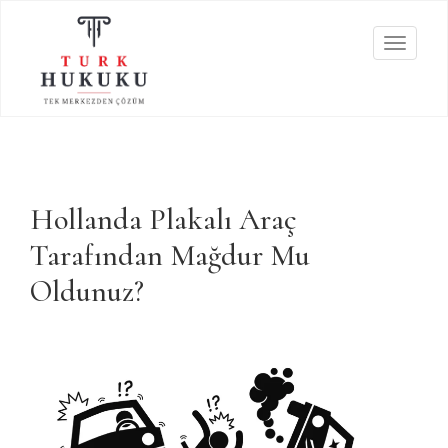
T
o
g
g
l
e
n
Hollanda Plakalı Araç
a
Tarafından Mağdur Mu
v
i
Oldunuz?
g
a
t
i
o
n