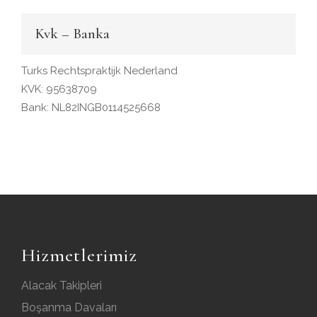
Kvk – Banka
Turks Rechtspraktijk Nederland
KVK: 95638709
Bank: NL82INGB0114525668
Hizmetlerimiz
Alacak Takipleri
Boşanma Davaları