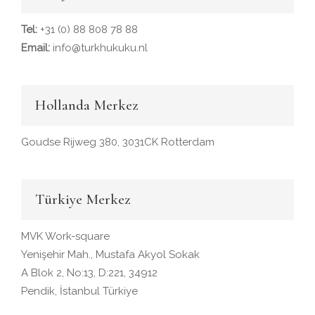
Tel:
+31 (0) 88 808 78 88
Email:
info@turkhukuku.nl
Hollanda Merkez
Goudse Rijweg 380, 3031CK Rotterdam
Türkiye Merkez
MVK Work-square
Yenişehir Mah., Mustafa Akyol Sokak
A Blok 2, No:13, D:221, 34912
Pendik, İstanbul Türkiye