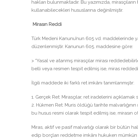
hakları bulunmaktadır. Bu yazımızda, mirasçıların 
kullanabilecekleri hususlarına değinilmiştir.
Mirasın Reddi
Türk Medeni Kanunu’nun 605 vd. maddelerinde yasa
düzenlenmiştir. Kanunun 605. maddesine göre:
> “Yasal ve atanmış mirasçılar mirası reddedebili
belli veya resmen tespit edilmiş ise, miras reddedilm
İlgili maddede iki farklı ret imkânı tanımlanmıştır:
1. Gerçek Ret: Mirasçılar, ret iradelerini açıklamak 
2. Hükmen Ret: Muris öldüğü tarihte malvarlığının
bu husus resmi olarak tespit edilmiş ise, mirasın o
Miras, aktif ve pasif malvarlığı olarak bir bütün ha
edip borçları reddetme imkânı hukuken mümkün d