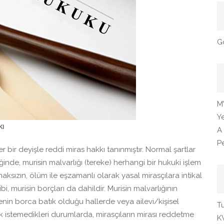
G
M
Y
kı
A 
Pe
 bir deyişle reddi miras hakkı tanınmıştır. Normal şartlar
ğinde, murisin malvarlığı (tereke) herhangi bir hukuki işlem
ksızın, ölüm ile eşzamanlı olarak yasal mirasçılara intikal
i, murisin borçları da dahildir. Murisin malvarlığının
kenin borca batık olduğu hallerde veya ailevi/kişisel
T
 istemedikleri durumlarda, mirasçıların mirası reddetme
K