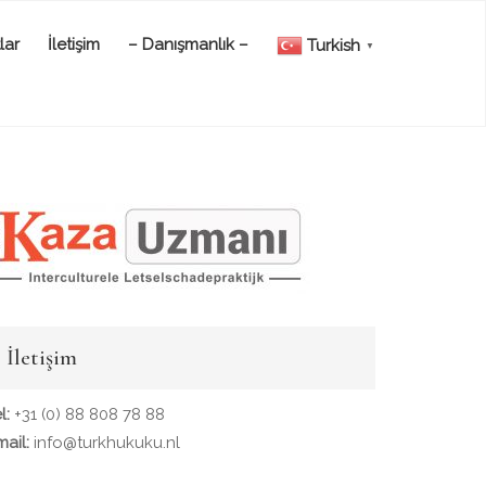
lar
İletişim
– Danışmanlık –
Turkish
▼
İletişim
l:
+31 (0) 88 808 78 88
mail:
info@turkhukuku.nl