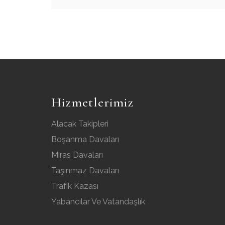
Hizmetlerimiz
Alacak Takipleri
Boşanma Davaları
Miras Davaları
Taşınmaz Davaları
Trafik Kazası
Yabancılar Ve Vatandaşlık