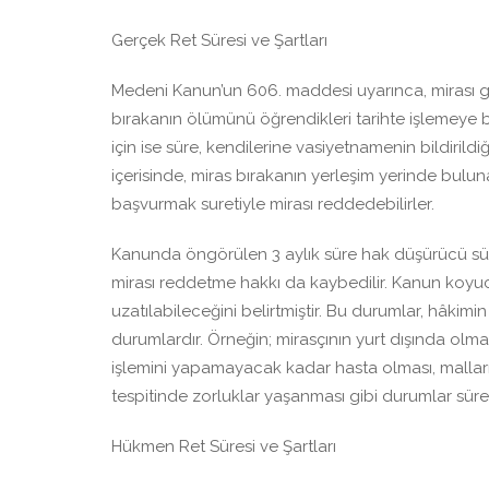
Gerçek Ret Süresi ve Şartları
Medeni Kanun’un 606. maddesi uyarınca, mirası ger
bırakanın ölümünü öğrendikleri tarihte işlemeye b
için ise süre, kendilerine vasiyetnamenin bildirildiği
içerisinde, miras bırakanın yerleşim yerinde bul
başvurmak suretiyle mirası reddedebilirler.
Kanunda öngörülen 3 aylık süre hak düşürücü süre
mirası reddetme hakkı da kaybedilir. Kanun koyu
uzatılabileceğini belirtmiştir. Bu durumlar, hâkim
durumlardır. Örneğin; mirasçının yurt dışında olm
işlemini yapamayacak kadar hasta olması, malları
tespitinde zorluklar yaşanması gibi durumlar süre
Hükmen Ret Süresi ve Şartları