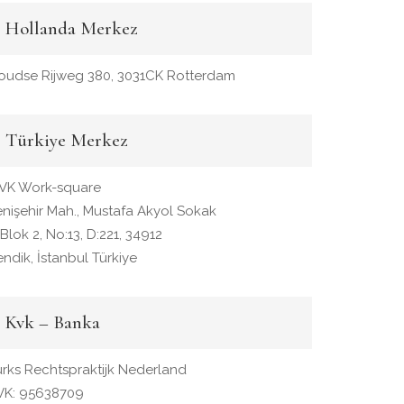
Hollanda Merkez
oudse Rijweg 380, 3031CK Rotterdam
Türkiye Merkez
VK Work-square
enişehir Mah., Mustafa Akyol Sokak
Blok 2, No:13, D:221, 34912
ndik, İstanbul Türkiye
Kvk – Banka
urks Rechtspraktijk Nederland
VK: 95638709