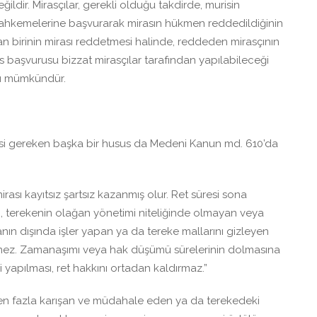
ldir. Mirasçılar, gerekli olduğu takdirde, murisin
mahkemelerine başvurarak mirasın hükmen reddedildiğinin
rdan birinin mirası reddetmesi halinde, reddeden mirasçının
as başvurusu bizzat mirasçılar tarafından yapılabileceği
ası mümkündür.
mesi gereken başka bir husus da Medeni Kanun md. 610’da
rası kayıtsız şartsız kazanmış olur. Ret süresi sona
n, terekenin olağan yönetimi niteliğinde olmayan veya
lanın dışında işler yapan ya da tereke mallarını gizleyen
mez. Zamanaşımı veya hak düşümü sürelerinin dolmasına
i yapılması, ret hakkını ortadan kaldırmaz.”
en fazla karışan ve müdahale eden ya da terekedeki