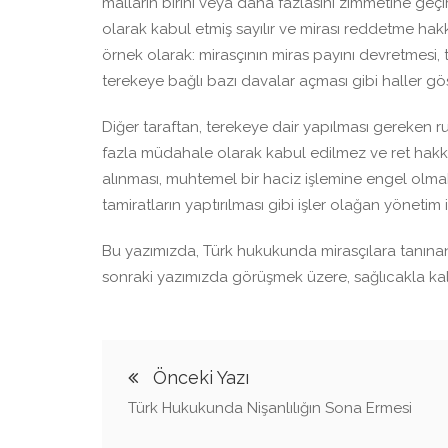
malların birini veya daha fazlasını zimmetine geçi
olarak kabul etmiş sayılır ve mirası reddetme hak
örnek olarak: mirasçının miras payını devretmesi, t
terekeye bağlı bazı davalar açması gibi haller göst
Diğer taraftan, terekeye dair yapılması gereken r
fazla müdahale olarak kabul edilmez ve ret hakkın
alınması, muhtemel bir haciz işlemine engel olmak
tamiratların yaptırılması gibi işler olağan yönetim i
Bu yazımızda, Türk hukukunda mirasçılara tanınan
sonraki yazımızda görüşmek üzere, sağlıcakla kalı
Önceki Yazı
Türk Hukukunda Nişanlılığın Sona Ermesi