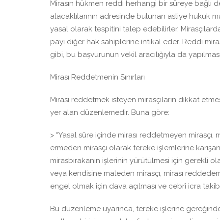
Mirasın hükmen reddi herhangi bir süreye bağlı deği
alacaklılarının adresinde bulunan asliye hukuk 
yasal olarak tespitini talep edebilirler. Mirasçıla
payı diğer hak sahiplerine intikal eder. Reddi mir
gibi, bu başvurunun vekil aracılığıyla da yapılm
Mirası Reddetmenin Sınırları
Mirası reddetmek isteyen mirasçıların dikkat et
yer alan düzenlemedir. Buna göre:
> “Yasal süre içinde mirası reddetmeyen mirasçı, mi
ermeden mirasçı olarak tereke işlemlerine karışa
mirasbırakanın işlerinin yürütülmesi için gerekli o
veya kendisine maleden mirasçı, mirası reddede
engel olmak için dava açılması ve cebrî icra takib
Bu düzenleme uyarınca, tereke işlerine gereğind