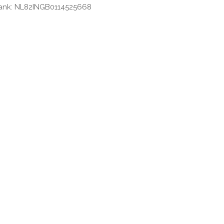
ank: NL82INGB0114525668