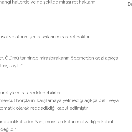
hangi hallerde ve ne şekilde mirası ret haklarını
B
l ve atanmış mirasçıların mirası ret hakları
rler. Ölümü tarihinde mirasbırakanın ödemeden aczi açıkça
iş sayılır.”
suretiyle mirası reddedebilirler.
 mevcut borçlarını karşılamaya yetmediği açıkça belli veya
tomatik olarak reddedildiği kabul edilmiştir.
linde intikal eder. Yani, muristen kalan malvarlığını kabul
eğildir.