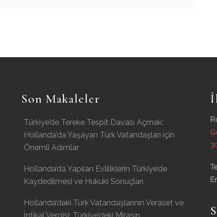
Son Makaleler
İ
R
Türkiye’de Tereke Tespit Davası Açmak:
G
Hollanda’da Yaşayan Türk Vatandaşları için
3
Önemli Adımlar
Te
Hollanda’da Yapılan Evliliklerin Türkiye’de
Em
Kaydedilmesi ve Hukuki Sonuçları
Hollanda’daki Türk Vatandaşlarının Veraset ve
S
İntikal Vergisi: Türkiye’deki Mirasın