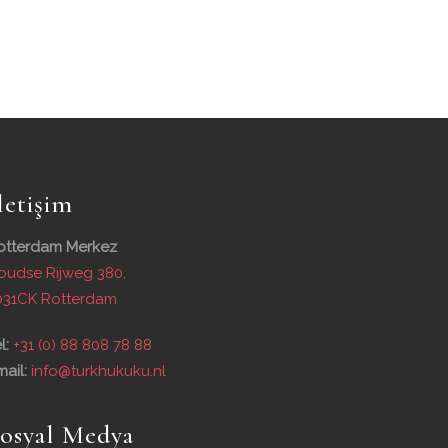
letişim
otterdam Merkez
oudse Rijweg 380,
031CK Rotterdam
l:
+31 (0) 88 808 78 88
ail:
info@turkhukuku.nl
osyal Medya