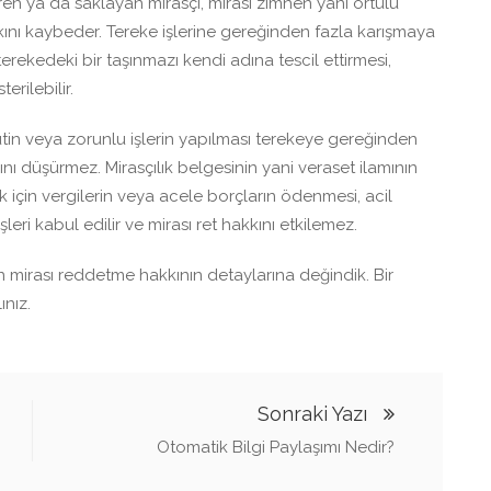
ren ya da saklayan mirasçı, mirası zımnen yani örtülü
kını kaybeder. Tereke işlerine gereğinden fazla karışmaya
erekedeki bir taşınmazı kendi adına tescil ettirmesi,
erilebilir.
utin veya zorunlu işlerin yapılması terekeye gereğinden
ı düşürmez. Mirasçılık belgesinin yani veraset ilamının
 için vergilerin veya acele borçların ödenmesi, acil
şleri kabul edilir ve mirası ret hakkını etkilemez.
 mirası reddetme hakkının detaylarına değindik. Bir
nız.
Sonraki Yazı
Otomatik Bilgi Paylaşımı Nedir?