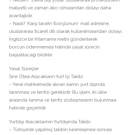
maliyetli ve zaman alıcı olmasından dolayı daha
avantajlıdır.
– Nasıl?: K
arşı tarafın
(borçlunun)
mail
adresine,
uluslara
ra
sı ticaret dili olarak kullanılmasından dolayı
,
İngilizce bir ihtarname metni gönderilerek
borcun
ödenmemesi halinde yasal sürecin
başlatılacağı bildirilir.
Yasal Süreçler
Sınır Ötesi Alacakların Yurt İçi Takibi
– Yerel mahkemede alınan ilamın yurt dışında
tanınması ve tenfizi gereklidir. Bu işlem, iki ülke
arasında tanıma ve tenfiz sözleşmesinin bulunması
halinde geçerlidir.
Yurtdışı Alacaklarının Yurtdışında Takibi
– Türkiye’de yapılmış takibin kesinleşmesi sonrası