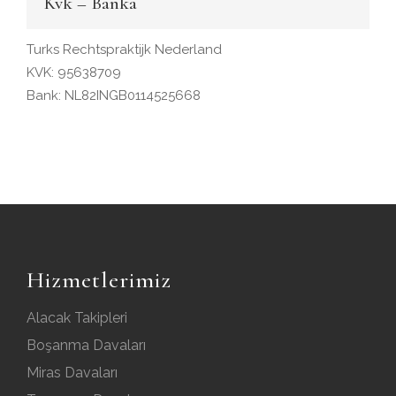
Kvk – Banka
Turks Rechtspraktijk Nederland
KVK: 95638709
Bank: NL82INGB0114525668
Hizmetlerimiz
Alacak Takipleri
Boşanma Davaları
Miras Davaları